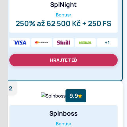
SpiNight
Bonus:
250% až 62 500 Kč + 250 FS
+1
HRAJTE TEĎ
2
9.9
Spinboss
Bonus: