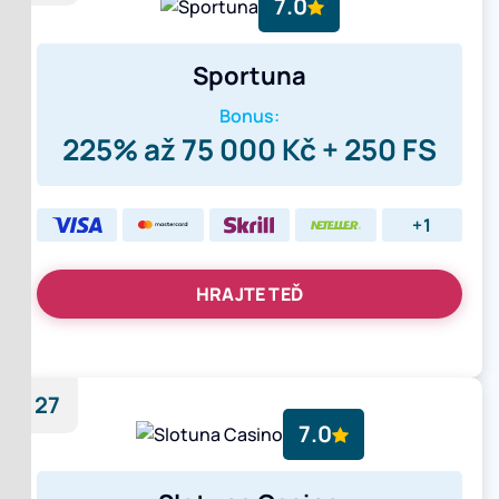
7.0
Sportuna
Bonus:
225% až 75 000 Kč + 250 FS
+1
HRAJTE TEĎ
27
7.0