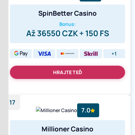
SpinBetter Casino
Bonus:
Až 36550 CZK + 150 FS
+1
HRAJTE TEĎ
17
7.0
Millioner Сasino