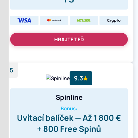
HRAJTE TEĎ
5
9.3
Spinline
Bonus:
Uvítací balíček — Až 1 800 €
+ 800 Free Spinů