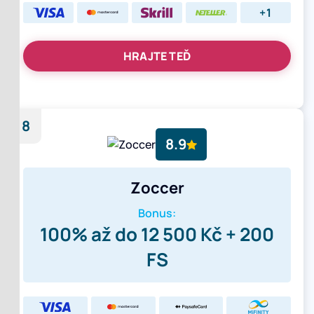
+1
HRAJTE TEĎ
8
8.9
Zoccer
Bonus:
100% až do 12 500 Kč + 200
FS