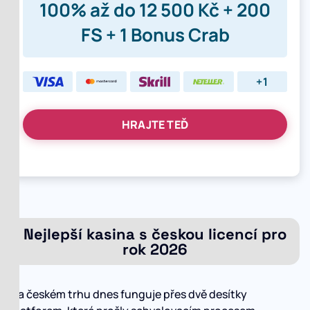
100% až do 12 500 Kč + 200
FS + 1 Bonus Crab
+1
HRAJTE TEĎ
Nejlepší kasina s českou licencí pro
rok
2026
Na českém trhu dnes funguje přes dvě desítky