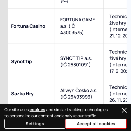
(IČ)
Technické
FORTUNA GAME
živé hry
Fortuna Casino
a.s. (IČ
(internet
43003575)
21. 12. 20
Technické
SYNOT TIP, a.s.
živé hry
SynotTip
(IČ 26301091)
(internet
17. 6. 202
Technické
Allwyn Česko a.s.
Sazka Hry
(internet
(IČ 26493993)
26. 11. 20
Our site uses
cookies
and similar tracking technologies
to personalize our content and analyze our traffic.
Technické
Apollo Line s.r.o.
Apollo Games
(internet)
Settings
Accept all cookies
(IČ 07889321)
1. 2021