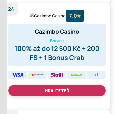
24
7.0
Cazimbo Casino
Bonus:
100% až do 12 500 Kč + 200
FS + 1 Bonus Crab
+1
HRAJTE TEĎ