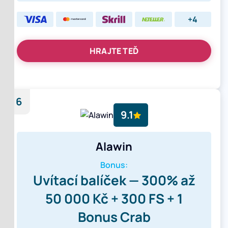
+4
HRAJTE TEĎ
6
9.1
Alawin
Bonus:
Uvítací balíček — 300% až
50 000 Kč + 300 FS + 1
Bonus Crab