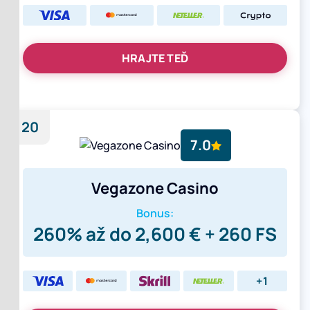
HRAJTE TEĎ
20
7.0
Vegazone Casino
Bonus:
260% až do 2,600 € + 260 FS
+1