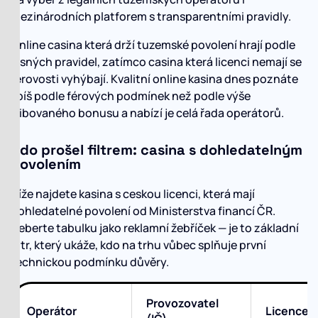
mezinárodních platforem s transparentními pravidly.
Online casina která drží tuzemské povolení hrají podle
jasných pravidel, zatímco casina která licenci nemají se
férovosti vyhýbají. Kvalitní online kasina dnes poznáte
spíš podle férových podmínek než podle výše
slibovaného bonusu a nabízí je celá řada operátorů.
Kdo prošel filtrem: casina s dohledatelným
povolením
Níže najdete kasina s ceskou licenci, která mají
dohledatelné povolení od Ministerstva financí ČR.
Neberte tabulku jako reklamní žebříček — je to základní
filtr, který ukáže, kdo na trhu vůbec splňuje první
technickou podmínku důvěry.
Provozovatel
Operátor
Licence 